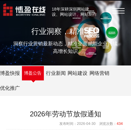
18年深耕深圳网站建
设、网站设计、网站制作
行业洞察，精准传达
洞察行业营销最新动态，精准全面赋能企业持续
高增长知识
博盈快报
博盈公告
行业新闻
网站建设
网络营销
优化推广
2026年劳动节放假通知
发布时间：2026-04-30 浏览次数：
434