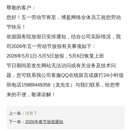
尊敬的客户：
您好！五一劳动节将至，博盈网络全体员工祝您劳动
节快乐！
依据国务院放假日安排通知，结合公司实际情况，我
司2026年五一劳动节放假有关事项如下：
2026年5月1日-5月5日放假，5月6日恢复上班
节日期间若发生网站无法访问或有关业务及技术问
题，您可联系我公司客服QQ在线留言或拨打24小时值
班电话15989449358（龙先生）与我们联系，给您带
来的不便，敬请谅解！
上一条：
没有了
下一条：
2026年春节放假通知