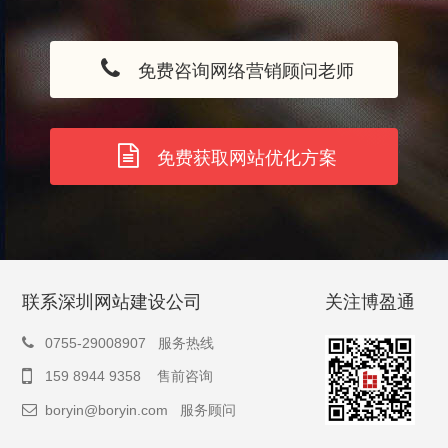
免费咨询网络营销顾问老师
免费获取网站优化方案
联系深圳网站建设公司
关注博盈通
0755-29008907 服务热线
159 8944 9358 售前咨询
boryin@boryin.com
服务顾问