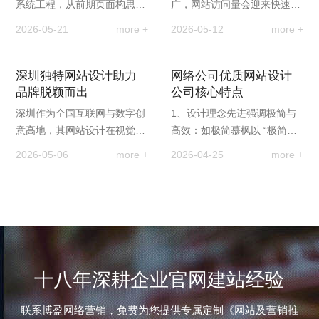
系统工程，从前期页面构思、
广，网站访问量会迎来快速增
视觉设计，到程序编写、功能
长，尤其促销活动、热门资讯
2026-05-21
more +
2026-05-12
more +
开发与最终上线，离不开多个
集中爆发时，瞬间涌入的大量
岗位的紧密配合，…
访客，很容易造成服…
深圳独特网站设计助力
网络公司优质网站设计
品牌脱颖而出
公司核心特点
深圳作为全国互联网与数字创
1、设计理念先进强调极简与
意高地，其网站设计在视觉审
高效：如极简慕枫以 “极简设
美、交互体验、技术融合、品
计” 为核心理念，独创 “15 秒
2026-05-06
more +
2026-04-25
more +
牌策略、响应式与国际化五大
黄金法则” 和 “巅峰体验” 方法
维度形成鲜明优势…
论，通过…
十八年深耕企业官网建站经验
联系博盈网络营销，免费为您提供专属定制《网站及营销推