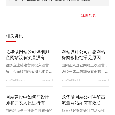
返回列表
相关资讯
龙华做网站公司详细排
网站设计公司汇总网站
查网站没有流量没有排
备案被拒绝常见原因
名是什么原因？
很多企业搭建官网投入运营
国内正规企业网站上线运营，
后，会面临网站长期无排名、
必须完成工信部备案审核，备
无流量的困境，即便日常维护
案成功是网站正常访问、参与
2026-06-26
more +
2026-06-11
more +
更新，也无法获得搜索引擎自
搜索引擎优化推广的基础前
然曝光，难以实现线…
提。很多企业初次办…
网站建设中如何与设计
龙华做网站公司讲解高
师和开发人员进行有效
流量网站如何有效防止
的沟通合作
网站崩溃
网站建设是一项综合性较强的
随着品牌曝光提升与活动推