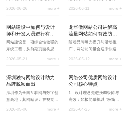
无流量的困境，即便日常维护
案成功是网站正常访问、参与
2026-06-26
more +
2026-06-11
more +
更新，也无法获得搜索引擎自
搜索引擎优化推广的基础前
然曝光，难以实现线…
提。很多企业初次办…
网站建设中如何与设计
龙华做网站公司讲解高
师和开发人员进行有效
流量网站如何有效防止
的沟通合作
网站崩溃
网站建设是一项综合性较强的
随着品牌曝光提升与活动推
系统工程，从前期页面构思、
广，网站访问量会迎来快速增
视觉设计，到程序编写、功能
长，尤其促销活动、热门资讯
2026-05-21
more +
2026-05-12
more +
开发与最终上线，离不开多个
集中爆发时，瞬间涌入的大量
岗位的紧密配合，…
访客，很容易造成服…
深圳独特网站设计助力
网络公司优质网站设计
品牌脱颖而出
公司核心特点
深圳作为全国互联网与数字创
1、设计理念先进强调极简与
意高地，其网站设计在视觉审
高效：如极简慕枫以 “极简设
美、交互体验、技术融合、品
计” 为核心理念，独创 “15 秒
2026-05-06
more +
2026-04-25
more +
牌策略、响应式与国际化五大
黄金法则” 和 “巅峰体验” 方法
维度形成鲜明优势…
论，通过…