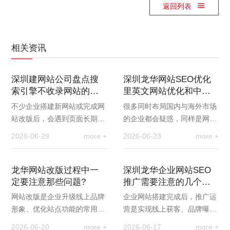
返回列表
相关资讯
深圳建网站公司盘点搜
深圳龙华网站SEO优化
索引擎不收录网站的七
里英文网站优化和中文
大常见因素与解决办法
网站优化有什么差异
不少企业搭建新网站或完成网
很多同时布局国内与海外市场
站改版后，会遇到页面长期不
的企业都会疑惑，同样是网站
被搜索引擎收录的问题，网站
优化，为什么中文站点和英文
2026-06-29
more +
2026-06-23
more +
无法进入搜索索引，自然也就
站点的运营效果差距极大。事
没有曝光和流量。…
实上，英文网站优…
龙华网站改版过程中一
深圳龙华企业网站SEO
定要注意那些问题?
推广需要注意的几个细
节问题
网站改版是企业升级线上品牌
企业网站搭建完成后，推广运
形象、优化站点功能的常用方
营是实现线上获客、品牌曝光
式，但很多企业改版后会出现
的关键环节。不少企业投入大
2026-06-20
more +
2026-06-17
more +