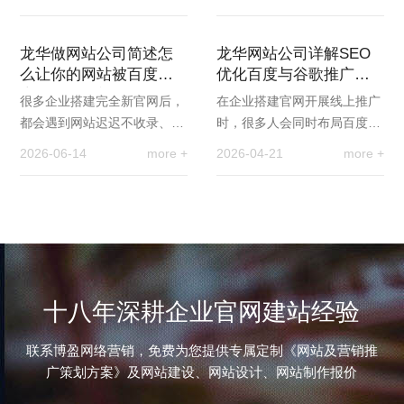
收录下降、关键词排名掉落、
量精力做宣传引流，却常常忽
流量暴跌等问题。…
略诸多细节问题，…
龙华做网站公司简述怎
龙华网站公司详解SEO
么让你的网站被百度搜
优化百度与谷歌推广的
索引擎发现并抓取
区别
很多企业搭建完全新官网后，
在企业搭建官网开展线上推广
都会遇到网站迟迟不收录、搜
时，很多人会同时布局百度与
不到站点的问题，即便页面内
谷歌两大搜索引擎，以此覆盖
2026-06-14
more +
2026-04-21
more +
容完整、布局精美，也无法被
国内与海外市场。但多数人并
搜索引擎抓取，导…
不了解，两大平台…
十八年深耕企业官网建站经验
联系博盈网络营销，免费为您提供专属定制《网站及营销推
广策划方案》及网站建设、网站设计、网站制作报价