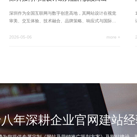
深圳作为全国互联网与数字创意高地，其网站设计在视觉
审美、交互体验、技术融合、品牌策略、响应式与国际化
五大维度形成鲜明优势…
2026-05-06
more +
十八年深耕企业官网建站经
费为您提供专属定制《网站及营销推广策划方案》及网站建设、