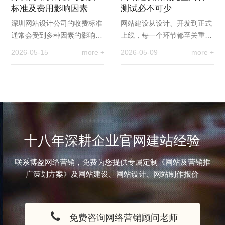
标准及费用影响因素
测试必不可少
深圳网站设计公司的收费标准
网站建设从设计、开发到正式
通常会受到多种因素的影响，
上线，每一个环节都至关重
以下是一些常见的收费方式和
要，而容易被忽略的内容测
2026-05-15
more +
2026-05-09
more +
影响因素：1、固定收费：根
试，是保障网站稳定运行、提
据网站的规模和功能…
升用户体验、助力后期…
十八年深耕企业官网建站经验
联系博盈网络营销，免费为您提供专属定制《网站及营销推
广策划方案》及网站建设、网站设计、网站制作报价
免费咨询网络营销顾问老师