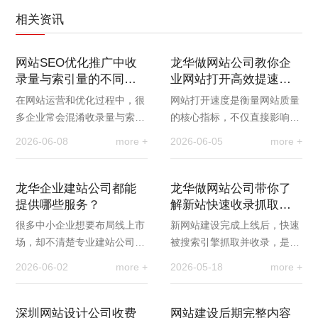
相关资讯
网站SEO优化推广中收
龙华做网站公司教你企
录量与索引量的不同区
业网站打开高效提速的
别
方法
在网站运营和优化过程中，很
网站打开速度是衡量网站质量
多企业常会混淆收录量与索引
的核心指标，不仅直接影响用
量两个专业数据，甚至误以为
户浏览体验，更是搜索引擎排
2026-06-08
more +
2026-06-05
more +
两者是同一指标。事实上，收
名的重要参考因素。很多企业
录量和索引量是搜…
官网存在加载卡顿…
龙华企业建站公司都能
龙华做网站公司带你了
提供哪些服务？
解新站快速收录抓取优
化方案
很多中小企业想要布局线上市
新网站建设完成上线后，快速
场，却不清楚专业建站公司的
被搜索引擎抓取并收录，是获
完整服务范围，误以为建站只
得流量、实现线上推广的第一
2026-06-02
more +
2026-05-18
more +
是简单做一个网页。事实上，
步。很多新站上线后长期 “隐
正规的企业建站公…
形”，核心原因是…
深圳网站设计公司收费
网站建设后期完整内容