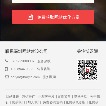
免费获取网站优化方案
联系深圳网站建设公司
关注博盈通
0755-29008907 服务热线
159 8944 9358 售前咨询
boryin@boryin.com
服务顾问
网站建设
|
营销推广
|
小程序开发
|
案例鉴赏
|
资讯学堂
|
关于我
们
|
联系我们
|
加入我们
免费咨询营销
|
免费获取诊断
|
免费获