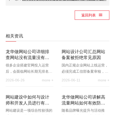
返回列表
相关资讯
龙华做网站公司详细排
网站设计公司汇总网站
查网站没有流量没有排
备案被拒绝常见原因
名是什么原因？
很多企业搭建官网投入运营
国内正规企业网站上线运营，
后，会面临网站长期无排名、
必须完成工信部备案审核，备
无流量的困境，即便日常维护
案成功是网站正常访问、参与
2026-06-26
more +
2026-06-11
more +
更新，也无法获得搜索引擎自
搜索引擎优化推广的基础前
然曝光，难以实现线…
提。很多企业初次办…
网站建设中如何与设计
龙华做网站公司讲解高
师和开发人员进行有效
流量网站如何有效防止
的沟通合作
网站崩溃
网站建设是一项综合性较强的
随着品牌曝光提升与活动推