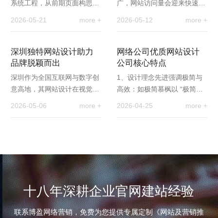
系统工程，从前期页面构思、
广，网站访问量会迎来快速增
视觉设计，到程序编写、功能
长，尤其促销活动、热门资讯
2026-05-21
more +
2026-05-12
more +
开发与最终上线，离不开多个
集中爆发时，瞬间涌入的大量
岗位的紧密配合，…
访客，很容易造成服…
深圳独特网站设计助力
网络公司优质网站设计
品牌脱颖而出
公司核心特点
深圳作为全国互联网与数字创
1、设计理念先进强调极简与
意高地，其网站设计在视觉审
高效：如极简慕枫以 “极简设
美、交互体验、技术融合、品
计” 为核心理念，独创 “15 秒
2026-05-06
more +
2026-04-25
more +
牌策略、响应式与国际化五大
黄金法则” 和 “巅峰体验” 方法
维度形成鲜明优势…
论，通过…
十八年深耕企业官网建站经验
联系博盈网络营销，免费为您提供专属定制《网站及营销推