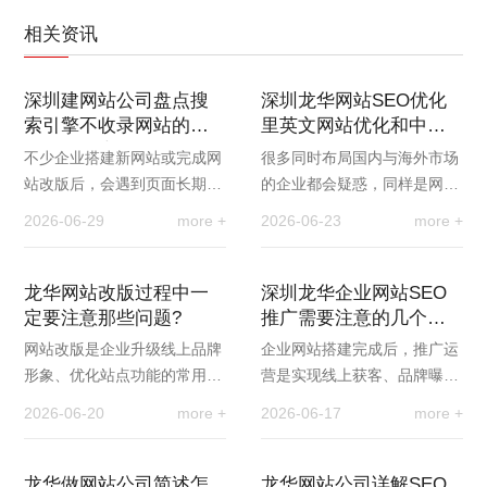
相关资讯
深圳建网站公司盘点搜
深圳龙华网站SEO优化
索引擎不收录网站的七
里英文网站优化和中文
大常见因素与解决办法
网站优化有什么差异
不少企业搭建新网站或完成网
很多同时布局国内与海外市场
站改版后，会遇到页面长期不
的企业都会疑惑，同样是网站
被搜索引擎收录的问题，网站
优化，为什么中文站点和英文
2026-06-29
more +
2026-06-23
more +
无法进入搜索索引，自然也就
站点的运营效果差距极大。事
没有曝光和流量。…
实上，英文网站优…
龙华网站改版过程中一
深圳龙华企业网站SEO
定要注意那些问题?
推广需要注意的几个细
节问题
网站改版是企业升级线上品牌
企业网站搭建完成后，推广运
形象、优化站点功能的常用方
营是实现线上获客、品牌曝光
式，但很多企业改版后会出现
的关键环节。不少企业投入大
2026-06-20
more +
2026-06-17
more +
收录下降、关键词排名掉落、
量精力做宣传引流，却常常忽
流量暴跌等问题。…
略诸多细节问题，…
龙华做网站公司简述怎
龙华网站公司详解SEO