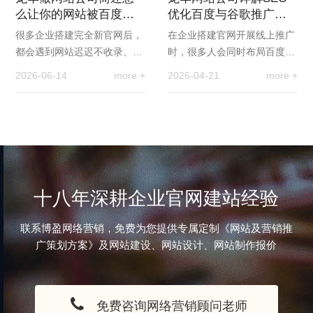
么让你的网站被百度搜
优化百度与谷歌推广的
索引擎发现并抓取
区别
很多企业搭建完全新官网后，
在企业搭建官网开展线上推广
都会遇到网站迟迟不收录、搜
时，很多人会同时布局百度与
不到站点的问题，即便页面内
谷歌两大搜索引擎，以此覆盖
2026-06-14
more +
2026-04-21
more +
容完整、布局精美，也无法被
国内与海外市场。但多数人并
搜索引擎抓取，导…
不了解，两大平台…
十八年深耕企业官网建站经验
联系博盈网络营销，免费为您提供专属定制《网站及营销推
广策划方案》及网站建设、网站设计、网站制作报价
免费咨询网络营销顾问老师