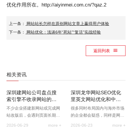
优化作用所在。
http://aiyinmei.com.cn/?qaz.2
上一条：
网站站长怎样在原创网站文章上赢得用户体验
下一条：
网站优化：浅谈6年“死站”“复活”实战经验
返回列表
相关资讯
深圳建网站公司盘点搜
深圳龙华网站SEO优化
索引擎不收录网站的七
里英文网站优化和中文
大常见因素与解决办法
网站优化有什么差异
不少企业搭建新网站或完成网
很多同时布局国内与海外市场
站改版后，会遇到页面长期不
的企业都会疑惑，同样是网站
被搜索引擎收录的问题，网站
优化，为什么中文站点和英文
2026-06-29
more +
2026-06-23
more +
无法进入搜索索引，自然也就
站点的运营效果差距极大。事