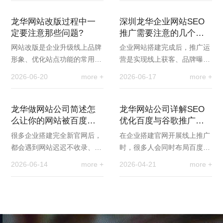
没有曝光和流量。…
实上，英文网站优…
龙华网站改版过程中一
深圳龙华企业网站SEO
定要注意那些问题?
推广需要注意的几个细
节问题
网站改版是企业升级线上品牌
企业网站搭建完成后，推广运
形象、优化站点功能的常用方
营是实现线上获客、品牌曝光
式，但很多企业改版后会出现
的关键环节。不少企业投入大
2026-06-20
more +
2026-06-17
more +
收录下降、关键词排名掉落、
量精力做宣传引流，却常常忽
流量暴跌等问题。…
略诸多细节问题，…
龙华做网站公司简述怎
龙华网站公司详解SEO
么让你的网站被百度搜
优化百度与谷歌推广的
索引擎发现并抓取
区别
很多企业搭建完全新官网后，
在企业搭建官网开展线上推广
都会遇到网站迟迟不收录、搜
时，很多人会同时布局百度与
不到站点的问题，即便页面内
谷歌两大搜索引擎，以此覆盖
2026-06-14
more +
2026-04-21
more +
容完整、布局精美，也无法被
国内与海外市场。但多数人并
搜索引擎抓取，导…
不了解，两大平台…