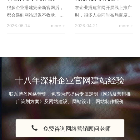
索引擎发现并抓取
区别
很多企业搭建完全新官网后，
在企业搭建官网开展线上推广
都会遇到网站迟迟不收录、搜
时，很多人会同时布局百度与
不到站点的问题，即便页面内
谷歌两大搜索引擎，以此覆盖
2026-06-14
more +
2026-04-21
more +
容完整、布局精美，也无法被
国内与海外市场。但多数人并
搜索引擎抓取，导…
不了解，两大平台…
十八年深耕企业官网建站经验
联系博盈网络营销，免费为您提供专属定制《网站及营销推
广策划方案》及网站建设、网站设计、网站制作报价
免费咨询网络营销顾问老师