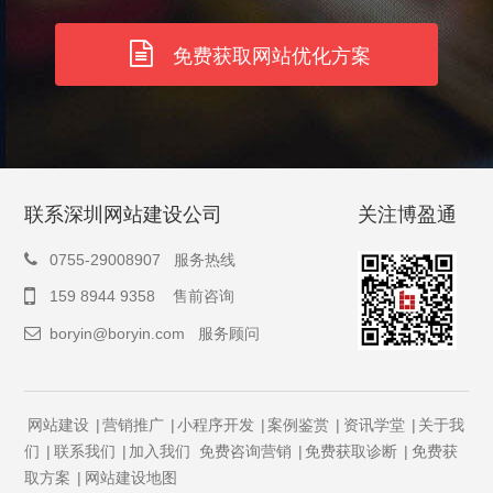
免费获取网站优化方案
联系深圳网站建设公司
关注博盈通
0755-29008907 服务热线
159 8944 9358 售前咨询
boryin@boryin.com
服务顾问
网站建设
|
营销推广
|
小程序开发
|
案例鉴赏
|
资讯学堂
|
关于我
们
|
联系我们
|
加入我们
免费咨询营销
|
免费获取诊断
|
免费获
取方案
|
网站建设地图