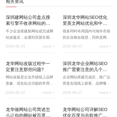
相关资讯
深圳建网站公司盘点搜
深圳龙华网站SEO优化
索引擎不收录网站的七
里英文网站优化和中文
大常见因素与解决办法
网站优化有什么差异
不少企业搭建新网站或完成网
很多同时布局国内与海外市场
站改版后，会遇到页面长期不
的企业都会疑惑，同样是网站
被搜索引擎收录的问题，网站
优化，为什么中文站点和英文
2026-06-29
more +
2026-06-23
more +
无法进入搜索索引，自然也就
站点的运营效果差距极大。事
没有曝光和流量。…
实上，英文网站优…
龙华网站改版过程中一
深圳龙华企业网站SEO
定要注意那些问题?
推广需要注意的几个细
节问题
网站改版是企业升级线上品牌
企业网站搭建完成后，推广运
形象、优化站点功能的常用方
营是实现线上获客、品牌曝光
式，但很多企业改版后会出现
的关键环节。不少企业投入大
2026-06-20
more +
2026-06-17
more +
收录下降、关键词排名掉落、
量精力做宣传引流，却常常忽
流量暴跌等问题。…
略诸多细节问题，…
龙华做网站公司简述怎
龙华网站公司详解SEO
么让你的网站被百度搜
优化百度与谷歌推广的