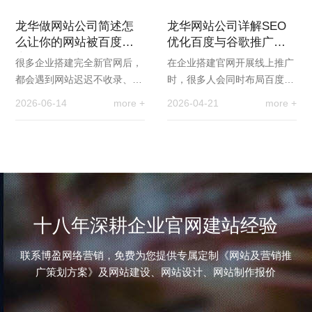
流量暴跌等问题。…
略诸多细节问题，…
龙华做网站公司简述怎
龙华网站公司详解SEO
么让你的网站被百度搜
优化百度与谷歌推广的
索引擎发现并抓取
区别
很多企业搭建完全新官网后，
在企业搭建官网开展线上推广
都会遇到网站迟迟不收录、搜
时，很多人会同时布局百度与
不到站点的问题，即便页面内
谷歌两大搜索引擎，以此覆盖
2026-06-14
more +
2026-04-21
more +
容完整、布局精美，也无法被
国内与海外市场。但多数人并
搜索引擎抓取，导…
不了解，两大平台…
十八年深耕企业官网建站经验
联系博盈网络营销，免费为您提供专属定制《网站及营销推
广策划方案》及网站建设、网站设计、网站制作报价