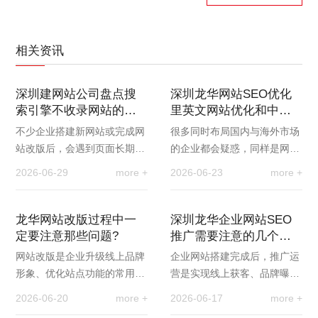
相关资讯
深圳建网站公司盘点搜
深圳龙华网站SEO优化
索引擎不收录网站的七
里英文网站优化和中文
大常见因素与解决办法
网站优化有什么差异
不少企业搭建新网站或完成网
很多同时布局国内与海外市场
站改版后，会遇到页面长期不
的企业都会疑惑，同样是网站
被搜索引擎收录的问题，网站
优化，为什么中文站点和英文
2026-06-29
more +
2026-06-23
more +
无法进入搜索索引，自然也就
站点的运营效果差距极大。事
没有曝光和流量。…
实上，英文网站优…
龙华网站改版过程中一
深圳龙华企业网站SEO
定要注意那些问题?
推广需要注意的几个细
节问题
网站改版是企业升级线上品牌
企业网站搭建完成后，推广运
形象、优化站点功能的常用方
营是实现线上获客、品牌曝光
式，但很多企业改版后会出现
的关键环节。不少企业投入大
2026-06-20
more +
2026-06-17
more +
收录下降、关键词排名掉落、
量精力做宣传引流，却常常忽