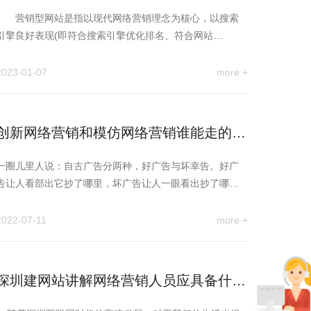
销型网站
营销型网站是指以现代网络营销理念为核心，以搜索
引擎良好表现(即符合搜索引擎优化排名、符合网站
SEO）、用户良好体验为标…
2023-01-07
more +
创新网络营销和模仿网络营销谁能走的更
远
一圈儿里人说：自古广告分两种，好广告与坏幸告。好广
告让人看部出它抄了哪里，坏广告让人一眼看出抄了哪
里。 一句有趣的论…
2022-07-11
more +
深圳建网站讲解网络营销人员应具备什么
样的能力?