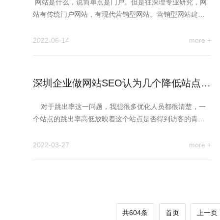
网站是什么，说简单点是门户。但是往深理专业研究，网
站有传统门户网站，有现代营销型网站。营销型网站建设
专业人曾提醒过…
2022-06-14
more +
深圳企业做网站SEO认为几个降低站点的
跳出率的原因
对于跳出率这一问题，我想很多优化人员都很清楚，一
个站点的跳出率高低放映着这个站点是否得到访客的青
睐，而…
2022-03-27
more +
共604条
首页
上一页